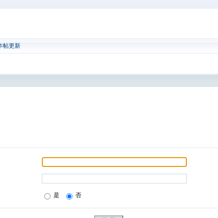
本帖更新
是
否