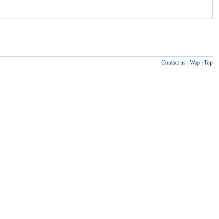
Contact us
|
Wap
|
Top