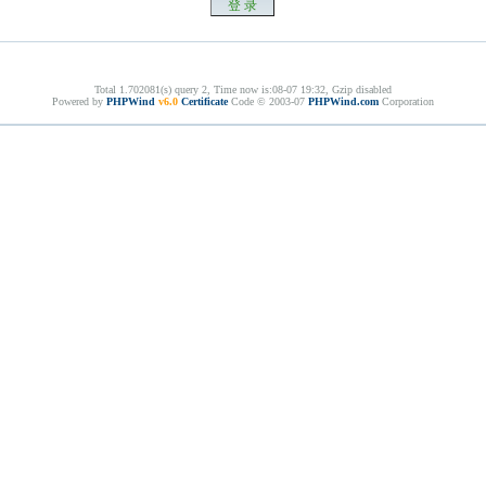
Total 1.702081(s) query 2, Time now is:08-07 19:32, Gzip disabled
Powered by
PHPWind
v6.0
Certificate
Code © 2003-07
PHPWind.com
Corporation