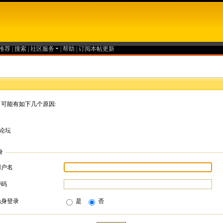
推荐
|
搜索
|
社区服务
|
帮助
|
订阅本帖更新
可能有如下几个原因:
论坛
录
用户名
密码
隐身登录
是
否