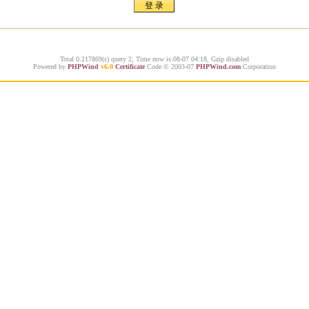
Total 0.217869(s) query 2, Time now is:08-07 04:18, Gzip disabled
Powered by
PHPWind
v6.0
Certificate
Code © 2003-07
PHPWind.com
Corporation