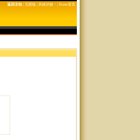
返回主站
|
无图版
|
风格切换
|
Home首页