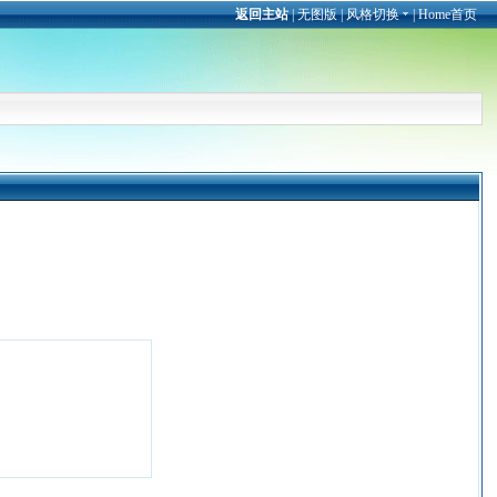
返回主站
|
无图版
|
风格切换
|
Home首页