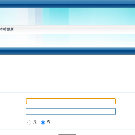
本帖更新
是
否