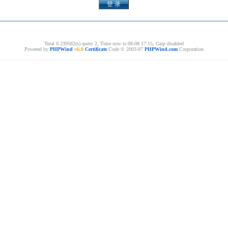
Total 0.239582(s) query 2, Time now is:08-08 17:15, Gzip disabled
Powered by
PHPWind
v6.0
Certificate
Code © 2003-07
PHPWind.com
Corporation