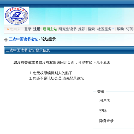
»
您尚未
登录
注册
|
返回主站
|
研究生读书
|
推荐
|
搜索
|
社区服务
|
帮助
|
订阅
三农中国读书论坛
» 论坛提示
三农中国读书论坛 提示信息
您没有登录或者您没有权限访问此页面，可能有如下几个原因:
您无权限编辑别人的贴子
您还不是论坛会员,请先登录论坛
登录
用户名
密码
隐身登录