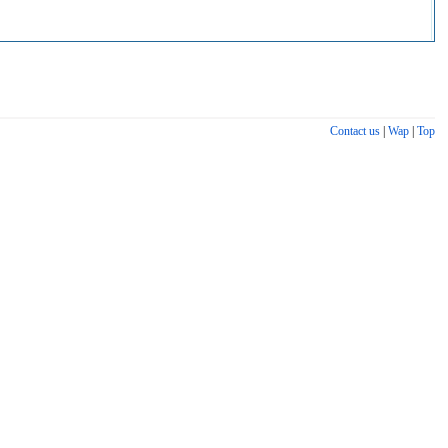
Contact us
|
Wap
|
Top