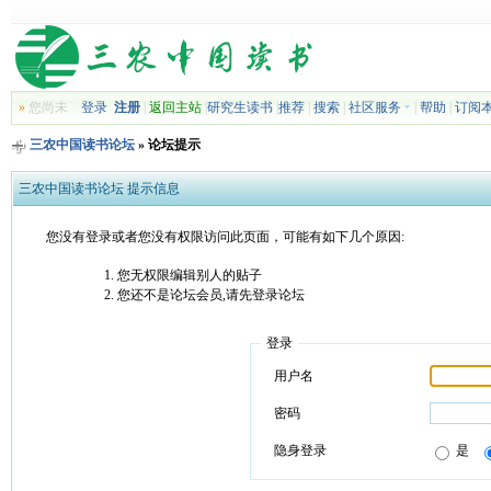
»
您尚未
登录
注册
|
返回主站
|
研究生读书
|
推荐
|
搜索
|
社区服务
|
帮助
|
订阅
三农中国读书论坛
» 论坛提示
三农中国读书论坛 提示信息
您没有登录或者您没有权限访问此页面，可能有如下几个原因:
您无权限编辑别人的贴子
您还不是论坛会员,请先登录论坛
登录
用户名
密码
隐身登录
是