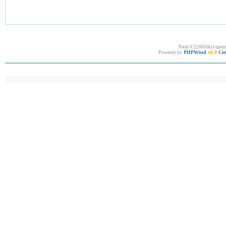
Total 0.220050(s) quer
Powered by
PHPWind
v6.0
Cer