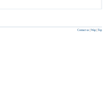
Contact us
|
Wap
|
Top