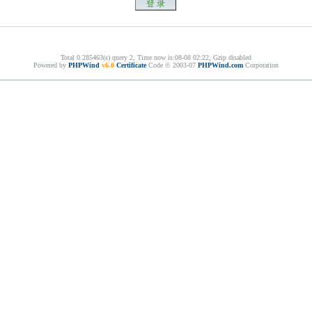
Total 0.285463(s) query 2, Time now is:08-08 02:22, Gzip disabled
Powered by
PHPWind
v6.0
Certificate
Code © 2003-07
PHPWind.com
Corporation