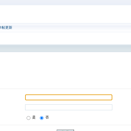
本帖更新
是
否