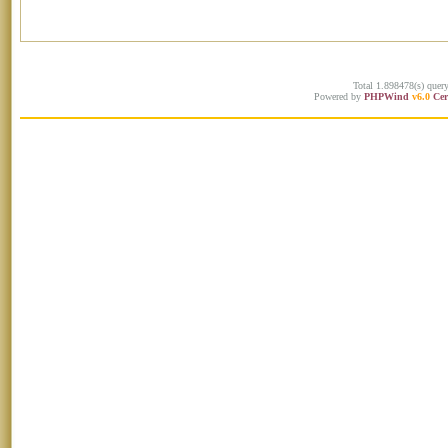
Total 1.898478(s) quer
Powered by
PHPWind
v6.0
Cer