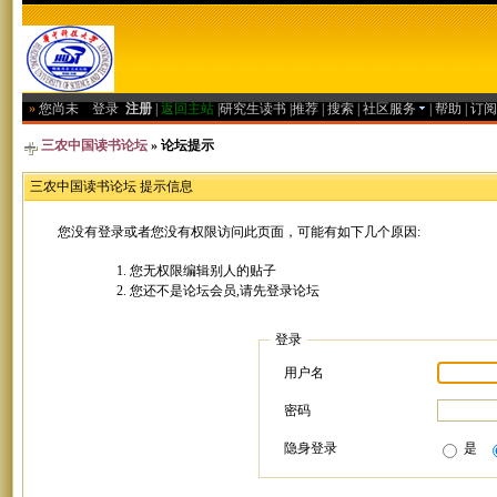
»
您尚未
登录
注册
|
返回主站
|
研究生读书
|
推荐
|
搜索
|
社区服务
|
帮助
|
订阅
三农中国读书论坛
» 论坛提示
三农中国读书论坛 提示信息
您没有登录或者您没有权限访问此页面，可能有如下几个原因:
您无权限编辑别人的贴子
您还不是论坛会员,请先登录论坛
登录
用户名
密码
隐身登录
是