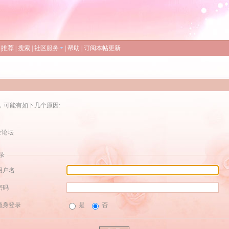
|
推荐
|
搜索
|
社区服务
|
帮助
|
订阅本帖更新
，可能有如下几个原因:
录论坛
录
用户名
密码
隐身登录
是
否