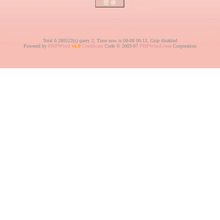
Total 0.280522(s) query 2, Time now is:08-08 00:12, Gzip disabled
Powered by
PHPWind
v6.0
Certificate
Code © 2003-07
PHPWind.com
Corporation