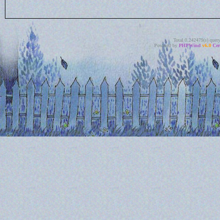
Total 0.242479(s) quer
Powered by
PHPWind
v6.0
Cer