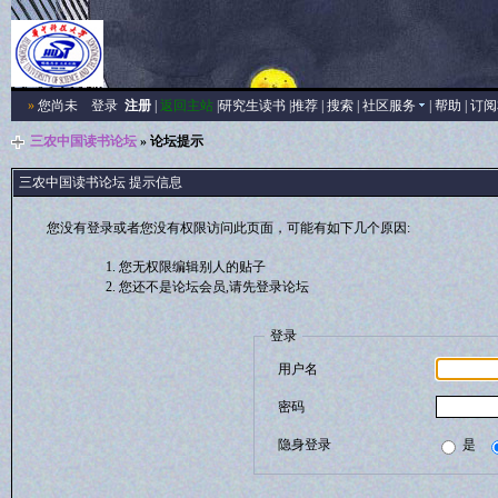
»
您尚未
登录
注册
|
返回主站
|
研究生读书
|
推荐
|
搜索
|
社区服务
|
帮助
|
订阅
三农中国读书论坛
» 论坛提示
三农中国读书论坛 提示信息
您没有登录或者您没有权限访问此页面，可能有如下几个原因:
您无权限编辑别人的贴子
您还不是论坛会员,请先登录论坛
登录
用户名
密码
隐身登录
是