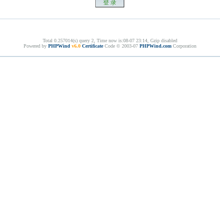
Total 0.257014(s) query 2, Time now is:08-07 23:14, Gzip disabled
Powered by
PHPWind
v6.0
Certificate
Code © 2003-07
PHPWind.com
Corporation