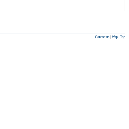
Contact us
|
Wap
|
Top