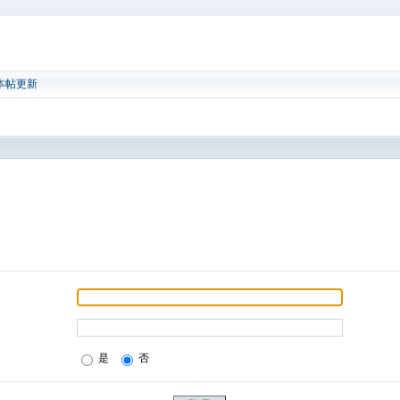
本帖更新
是
否