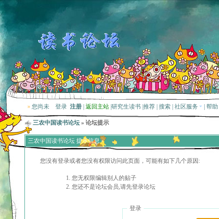
»
您尚未
登录
注册
|
返回主站
|
研究生读书
|
推荐
|
搜索
|
社区服务
|
帮助
三农中国读书论坛
» 论坛提示
三农中国读书论坛 提示信息
您没有登录或者您没有权限访问此页面，可能有如下几个原因:
您无权限编辑别人的贴子
您还不是论坛会员,请先登录论坛
登录