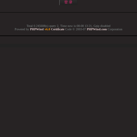
Total 0.245608(s) query 2, Time now is:08-08 13:21, Gzip disabled
Powered by
PHPWind
v6.0
Certificate
Code © 2003-07
PHPWind.com
Corporation