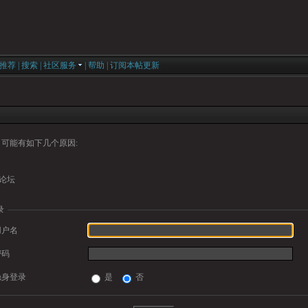
推荐
|
搜索
|
社区服务
|
帮助
|
订阅本帖更新
可能有如下几个原因:
论坛
录
用户名
密码
隐身登录
是
否