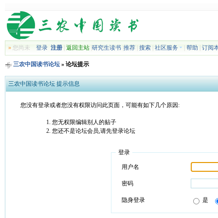
»
您尚未
登录
注册
|
返回主站
|
研究生读书
|
推荐
|
搜索
|
社区服务
|
帮助
|
订阅
三农中国读书论坛
» 论坛提示
三农中国读书论坛 提示信息
您没有登录或者您没有权限访问此页面，可能有如下几个原因:
您无权限编辑别人的贴子
您还不是论坛会员,请先登录论坛
登录
用户名
密码
隐身登录
是