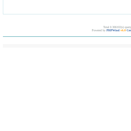
Total 0.306102(s) quer
Powered by
PHPWind
v6.0
Cer