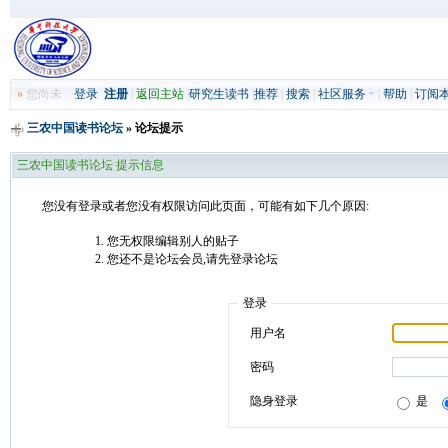
»
您尚未
登录
注册
|
返回主站
|
研究生读书
|
推荐
|
搜索
|
社区服务
|
帮助
|
订阅
三农中国读书论坛
» 论坛提示
三农中国读书论坛 提示信息
您没有登录或者您没有权限访问此页面，可能有如下几个原因:
您无权限编辑别人的贴子
您还不是论坛会员,请先登录论坛
登录
用户名
密码
隐身登录
是