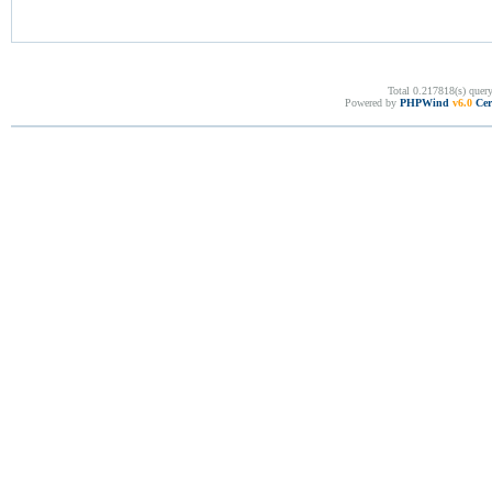
Total 0.217818(s) quer
Powered by
PHPWind
v6.0
Cer