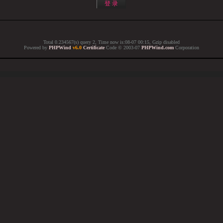
Total 0.234567(s) query 2, Time now is:08-07 00:15, Gzip disabled
Powered by
PHPWind
v6.0
Certificate
Code © 2003-07
PHPWind.com
Corporation