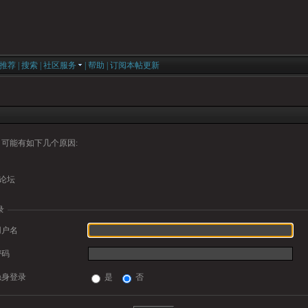
推荐
|
搜索
|
社区服务
|
帮助
|
订阅本帖更新
可能有如下几个原因:
论坛
录
用户名
密码
隐身登录
是
否