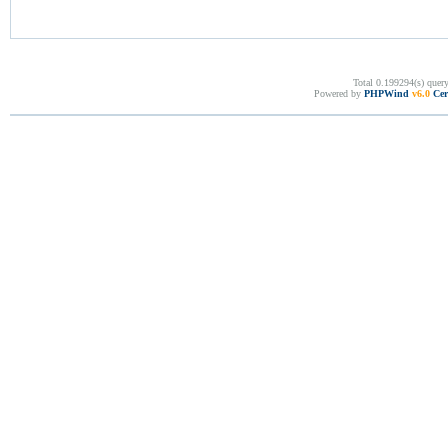
Total 0.199294(s) quer
Powered by
PHPWind
v6.0
Cer