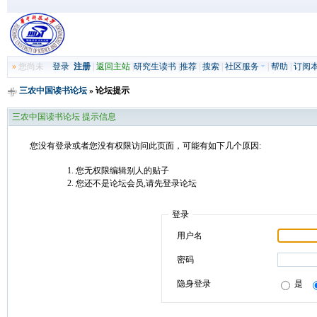
»
您尚未
登录
注册
|
返回主站
|
研究生读书
|
推荐
|
搜索
|
社区服务
|
帮助
|
订阅
三农中国读书论坛
» 论坛提示
三农中国读书论坛 提示信息
您没有登录或者您没有权限访问此页面，可能有如下几个原因:
您无权限编辑别人的贴子
您还不是论坛会员,请先登录论坛
登录
用户名
密码
隐身登录
是