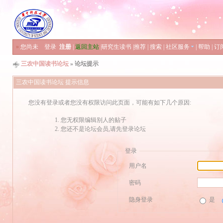
»
您尚未
登录
注册
|
返回主站
|
研究生读书
|
推荐
|
搜索
|
社区服务
|
帮助
|
订
三农中国读书论坛
» 论坛提示
三农中国读书论坛 提示信息
您没有登录或者您没有权限访问此页面，可能有如下几个原因:
您无权限编辑别人的贴子
您还不是论坛会员,请先登录论坛
登录
用户名
密码
隐身登录
是