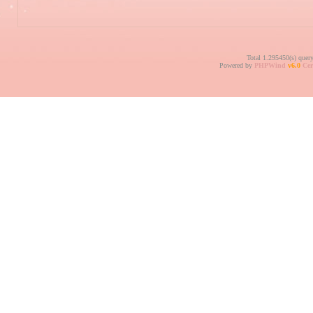
Total 1.295450(s) quer
Powered by
PHPWind
v6.0
Cer