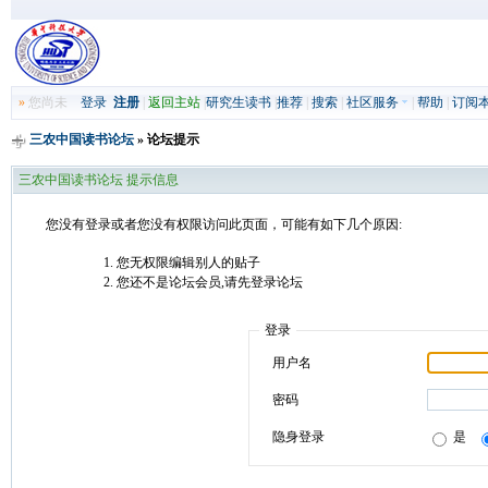
»
您尚未
登录
注册
|
返回主站
|
研究生读书
|
推荐
|
搜索
|
社区服务
|
帮助
|
订阅
三农中国读书论坛
» 论坛提示
三农中国读书论坛 提示信息
您没有登录或者您没有权限访问此页面，可能有如下几个原因:
您无权限编辑别人的贴子
您还不是论坛会员,请先登录论坛
登录
用户名
密码
隐身登录
是