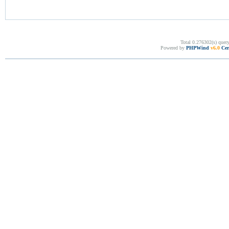
Total 0.276302(s) quer
Powered by
PHPWind
v6.0
Cer