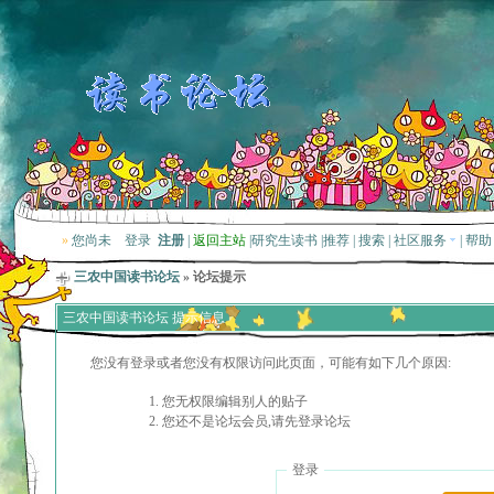
»
您尚未
登录
注册
|
返回主站
|
研究生读书
|
推荐
|
搜索
|
社区服务
|
帮助
三农中国读书论坛
» 论坛提示
三农中国读书论坛 提示信息
您没有登录或者您没有权限访问此页面，可能有如下几个原因:
您无权限编辑别人的贴子
您还不是论坛会员,请先登录论坛
登录