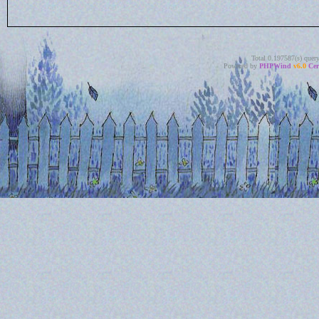
Total 0.197587(s) quer
Powered by
PHPWind
v6.0
Cer