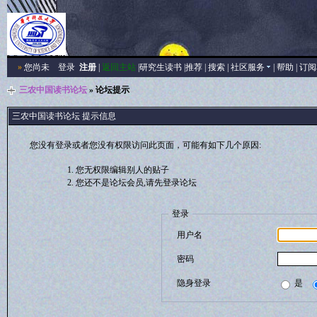
»
您尚未
登录
注册
|
返回主站
|
研究生读书
|
推荐
|
搜索
|
社区服务
|
帮助
|
订阅
三农中国读书论坛
» 论坛提示
三农中国读书论坛 提示信息
您没有登录或者您没有权限访问此页面，可能有如下几个原因:
您无权限编辑别人的贴子
您还不是论坛会员,请先登录论坛
登录
用户名
密码
隐身登录
是