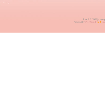
Total 0.317408(s) quer
Powered by
PHPWind
v6.0
Cer