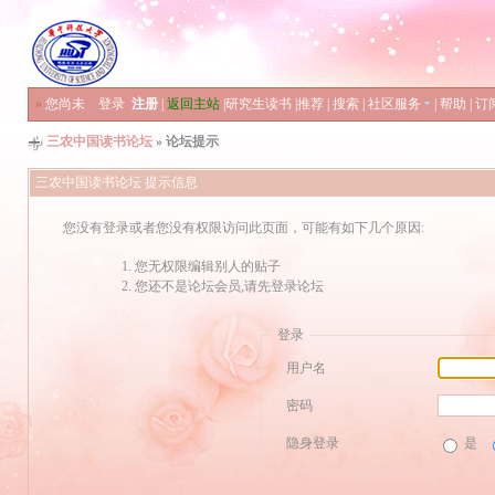
»
您尚未
登录
注册
|
返回主站
|
研究生读书
|
推荐
|
搜索
|
社区服务
|
帮助
|
订
三农中国读书论坛
» 论坛提示
三农中国读书论坛 提示信息
您没有登录或者您没有权限访问此页面，可能有如下几个原因:
您无权限编辑别人的贴子
您还不是论坛会员,请先登录论坛
登录
用户名
密码
隐身登录
是