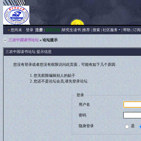
»
您尚未
登录
注册
|
返回主站
|
研究生读书
|
推荐
|
搜索
|
社区服务
|
帮助
|
订阅
三农中国读书论坛
» 论坛提示
三农中国读书论坛 提示信息
您没有登录或者您没有权限访问此页面，可能有如下几个原因:
您无权限编辑别人的贴子
您还不是论坛会员,请先登录论坛
登录
用户名
密码
隐身登录
是