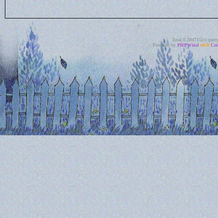
Total 0.284715(s) quer
Powered by
PHPWind
v6.0
Cer