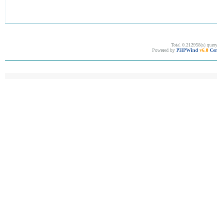
Total 0.212958(s) quer
Powered by
PHPWind
v6.0
Cer