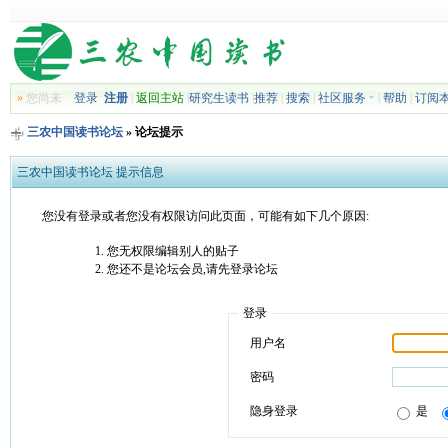
»
您尚未
登录
注册
|
返回主站
|
研究生读书
|
推荐
|
搜索
|
社区服务
|
帮助
|
订阅
三农中国读书论坛
» 论坛提示
三农中国读书论坛 提示信息
您没有登录或者您没有权限访问此页面，可能有如下几个原因:
您无权限编辑别人的贴子
您还不是论坛会员,请先登录论坛
登录
用户名
密码
隐身登录
是