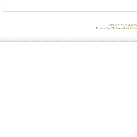
Total 0.272569(s) quer
Powered by
PHPWind
v6.0
Cer