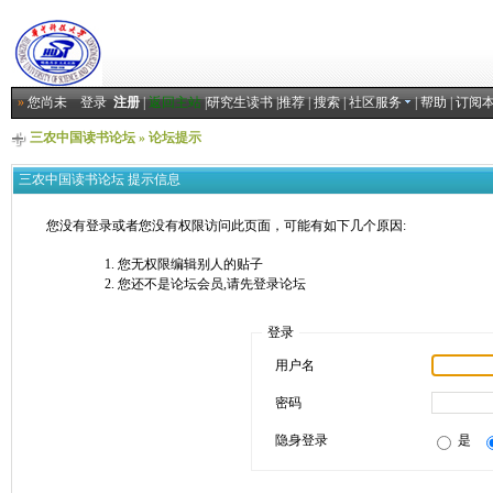
»
您尚未
登录
注册
|
返回主站
|
研究生读书
|
推荐
|
搜索
|
社区服务
|
帮助
|
订阅
三农中国读书论坛
» 论坛提示
三农中国读书论坛 提示信息
您没有登录或者您没有权限访问此页面，可能有如下几个原因:
您无权限编辑别人的贴子
您还不是论坛会员,请先登录论坛
登录
用户名
密码
隐身登录
是