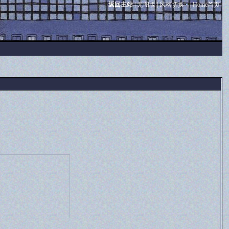
返回主站
|
无图版
|
风格切换
|
Home首页