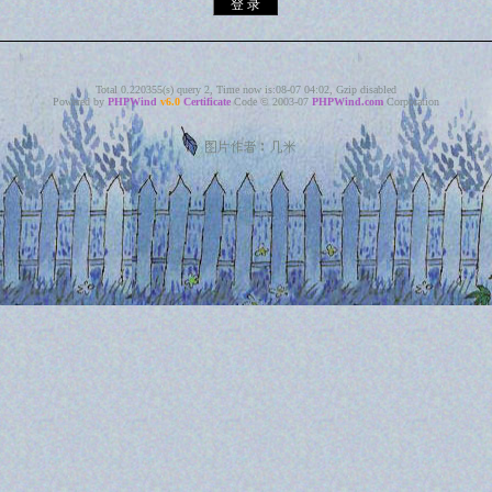
Total 0.220355(s) query 2, Time now is:08-07 04:02, Gzip disabled
Powered by
PHPWind
v6.0
Certificate
Code © 2003-07
PHPWind.com
Corporation