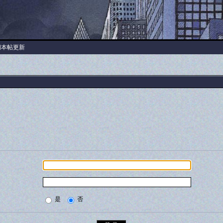
阅本帖更新
是
否