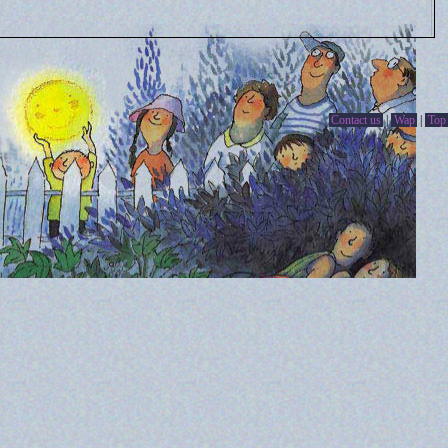
Contact us
|
Wap
|
Top