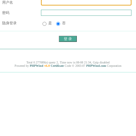
用户名
密码
隐身登录
是
否
Total 0.277089(s) query 2, Time now is:08-08 21:34, Gzip disabled
Powered by
PHPWind
v6.0
Certificate
Code © 2003-07
PHPWind.com
Corporation