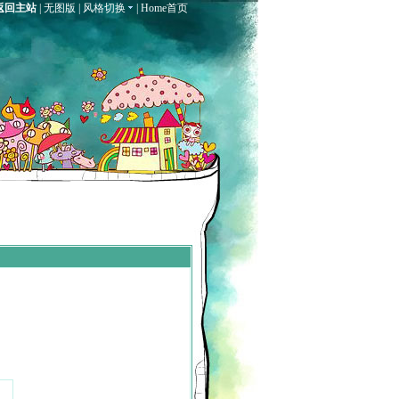
返回主站
|
无图版
|
风格切换
|
Home首页