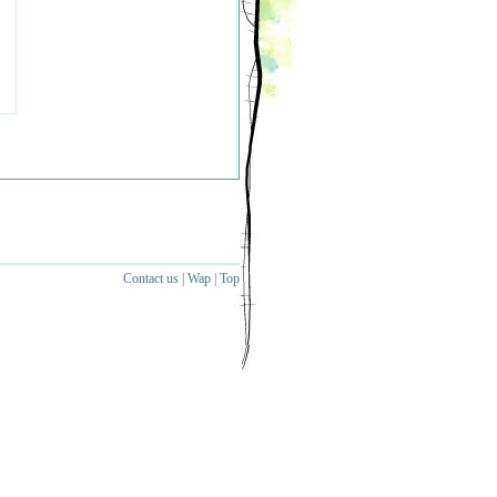
Contact us
|
Wap
|
Top