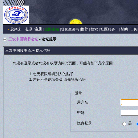
»
您尚未
登录
注册
|
返回主站
|
研究生读书
|
推荐
|
搜索
|
社区服务
|
帮助
|
订阅
三农中国读书论坛
» 论坛提示
三农中国读书论坛 提示信息
您没有登录或者您没有权限访问此页面，可能有如下几个原因:
您无权限编辑别人的贴子
您还不是论坛会员,请先登录论坛
登录
用户名
密码
隐身登录
是