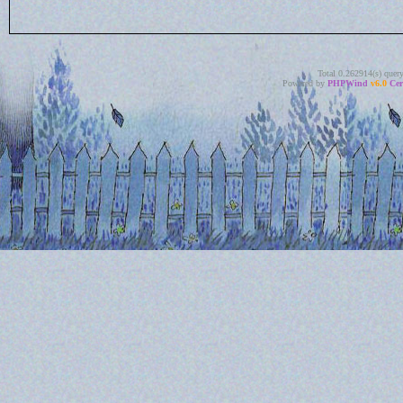
Total 0.262914(s) quer
Powered by
PHPWind
v6.0
Cer