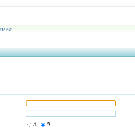
本帖更新
是
否