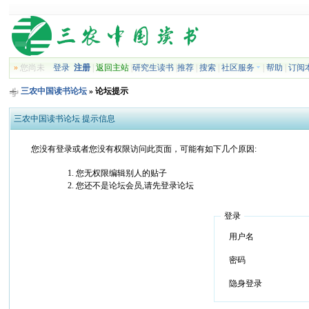
»
您尚未
登录
注册
|
返回主站
|
研究生读书
|
推荐
|
搜索
|
社区服务
|
帮助
|
订阅
三农中国读书论坛
» 论坛提示
三农中国读书论坛 提示信息
您没有登录或者您没有权限访问此页面，可能有如下几个原因:
您无权限编辑别人的贴子
您还不是论坛会员,请先登录论坛
登录
用户名
密码
隐身登录