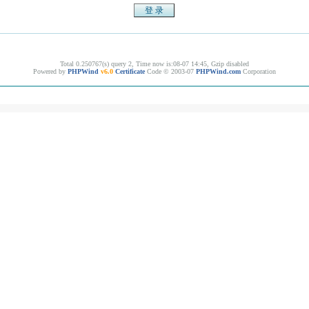
Total 0.250767(s) query 2, Time now is:08-07 14:45, Gzip disabled
Powered by
PHPWind
v6.0
Certificate
Code © 2003-07
PHPWind.com
Corporation