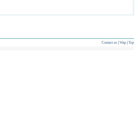
Contact us
|
Wap
|
Top