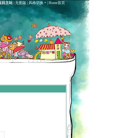
返回主站
|
无图版
|
风格切换
|
Home首页