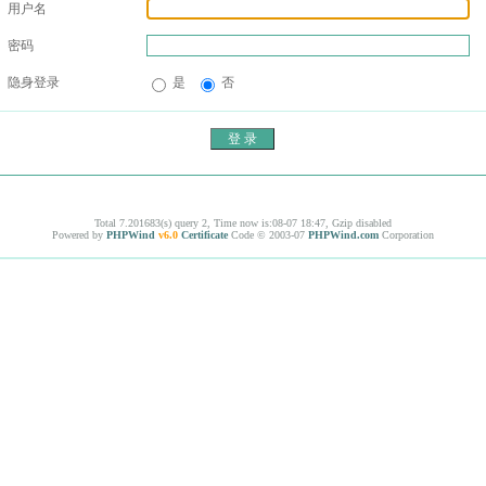
用户名
密码
隐身登录
是
否
Total 7.201683(s) query 2, Time now is:08-07 18:47, Gzip disabled
Powered by
PHPWind
v6.0
Certificate
Code © 2003-07
PHPWind.com
Corporation