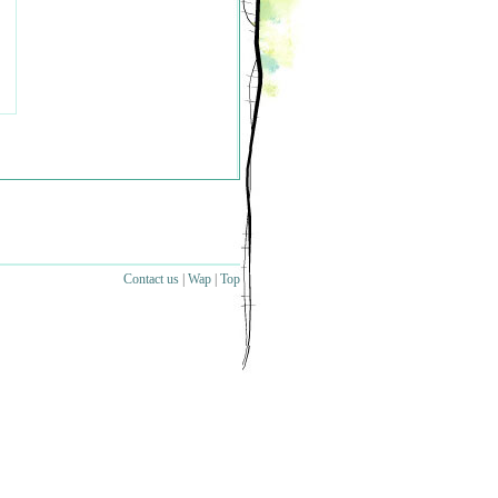
Contact us
|
Wap
|
Top