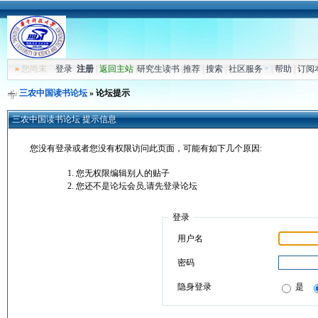
»
您尚未
登录
注册
|
返回主站
|
研究生读书
|
推荐
|
搜索
|
社区服务
|
帮助
|
订阅
三农中国读书论坛
» 论坛提示
三农中国读书论坛 提示信息
您没有登录或者您没有权限访问此页面，可能有如下几个原因:
您无权限编辑别人的贴子
您还不是论坛会员,请先登录论坛
登录
用户名
密码
隐身登录
是