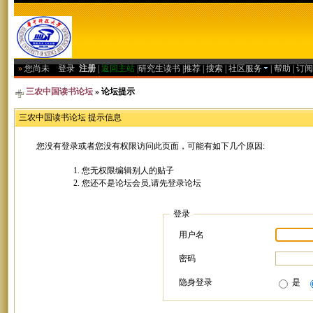
»
您尚未
登录
注册
|
返回主站
|
研究生读书
|
推荐
|
搜索
|
社区服务
|
帮助
|
订阅
三农中国读书论坛
» 论坛提示
三农中国读书论坛 提示信息
您没有登录或者您没有权限访问此页面，可能有如下几个原因:
您无权限编辑别人的贴子
您还不是论坛会员,请先登录论坛
登录
用户名
密码
隐身登录
是