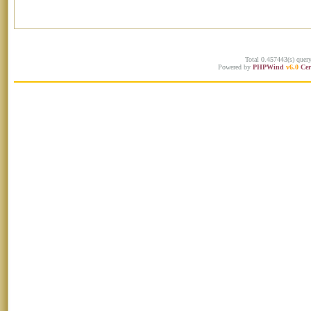
Total 0.457443(s) quer
Powered by
PHPWind
v6.0
Cer