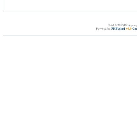
Total 0.385948(s) quer
Powered by
PHPWind
v6.0
Cer