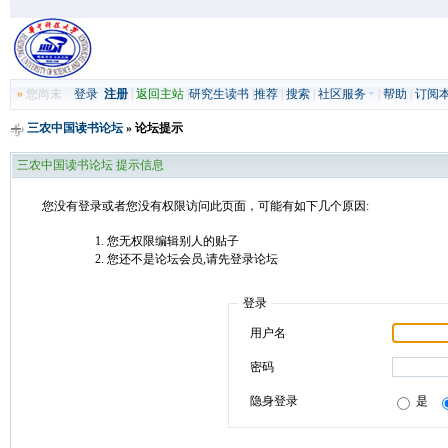
»
您尚未
登录
注册
|
返回主站
|
研究生读书
|
推荐
|
搜索
|
社区服务
|
帮助
|
订阅
三农中国读书论坛
» 论坛提示
三农中国读书论坛 提示信息
您没有登录或者您没有权限访问此页面，可能有如下几个原因:
您无权限编辑别人的贴子
您还不是论坛会员,请先登录论坛
登录
用户名
密码
隐身登录
是