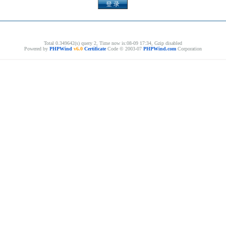
Total 0.349642(s) query 2, Time now is:08-09 17:34, Gzip disabled
Powered by
PHPWind
v6.0
Certificate
Code © 2003-07
PHPWind.com
Corporation