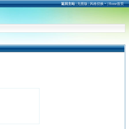
返回主站
|
无图版
|
风格切换
|
Home首页