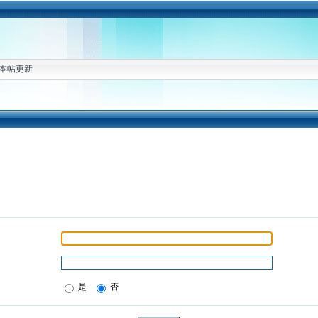
本帖更新
是
否