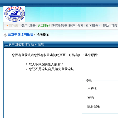
»
您尚未
登录
注册
|
返回主站
|
研究生读书
|
推荐
|
搜索
|
社区服务
|
帮助
|
订阅
三农中国读书论坛
» 论坛提示
三农中国读书论坛 提示信息
您没有登录或者您没有权限访问此页面，可能有如下几个原因:
您无权限编辑别人的贴子
您还不是论坛会员,请先登录论坛
登录
用户名
密码
隐身登录