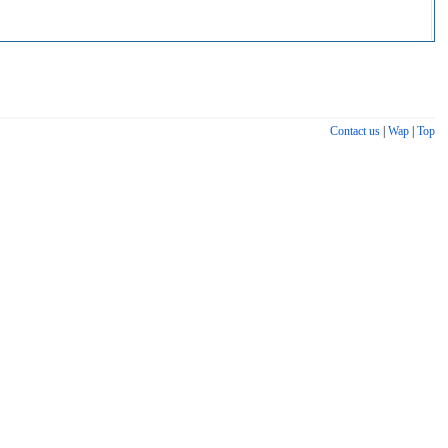
Contact us
|
Wap
|
Top