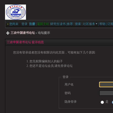
»
您尚未
登录
注册
|
返回主站
|
研究生读书
|
推荐
|
搜索
|
社区服务
|
帮助
|
订
三农中国读书论坛
» 论坛提示
三农中国读书论坛 提示信息
您没有登录或者您没有权限访问此页面，可能有如下几个原因:
您无权限编辑别人的贴子
您还不是论坛会员,请先登录论坛
登录
用户名
密码
隐身登录
是