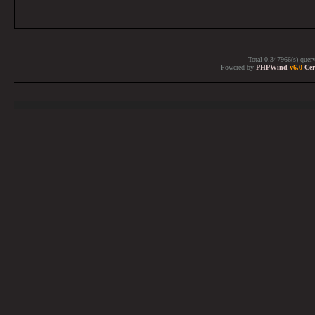
Total 0.347966(s) quer
Powered by
PHPWind
v6.0
Cer