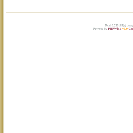
Total 0.233165(s) quer
Powered by
PHPWind
v6.0
Cer