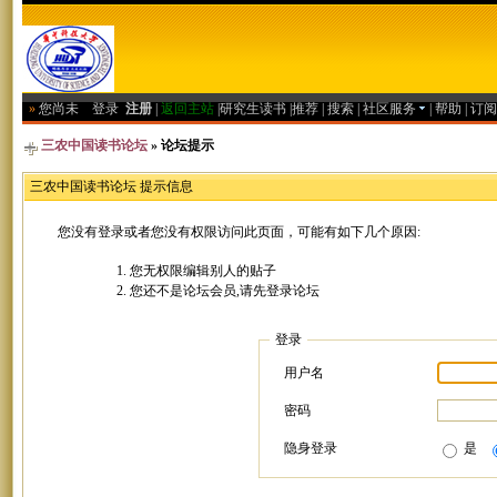
»
您尚未
登录
注册
|
返回主站
|
研究生读书
|
推荐
|
搜索
|
社区服务
|
帮助
|
订阅
三农中国读书论坛
» 论坛提示
三农中国读书论坛 提示信息
您没有登录或者您没有权限访问此页面，可能有如下几个原因:
您无权限编辑别人的贴子
您还不是论坛会员,请先登录论坛
登录
用户名
密码
隐身登录
是