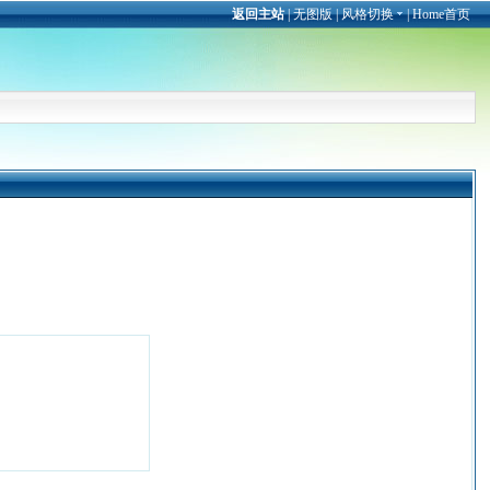
返回主站
|
无图版
|
风格切换
|
Home首页