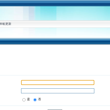
本帖更新
是
否