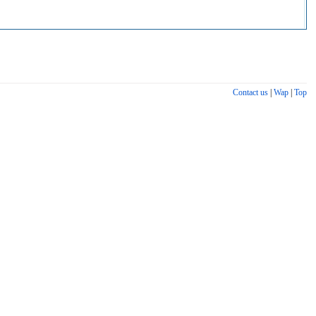
Contact us
|
Wap
|
Top