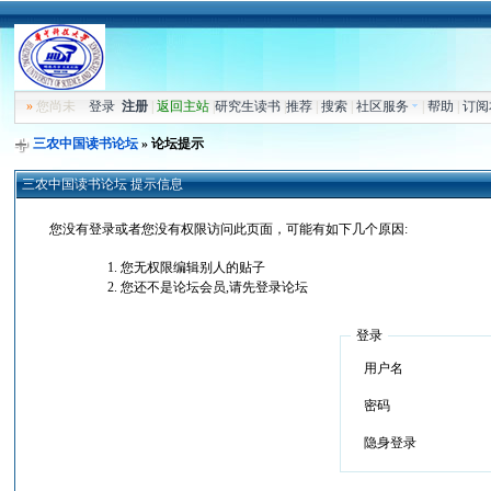
»
您尚未
登录
注册
|
返回主站
|
研究生读书
|
推荐
|
搜索
|
社区服务
|
帮助
|
订阅
三农中国读书论坛
» 论坛提示
三农中国读书论坛 提示信息
您没有登录或者您没有权限访问此页面，可能有如下几个原因:
您无权限编辑别人的贴子
您还不是论坛会员,请先登录论坛
登录
用户名
密码
隐身登录