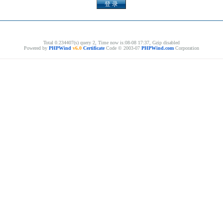
Total 0.234407(s) query 2, Time now is:08-08 17:37, Gzip disabled
Powered by
PHPWind
v6.0
Certificate
Code © 2003-07
PHPWind.com
Corporation