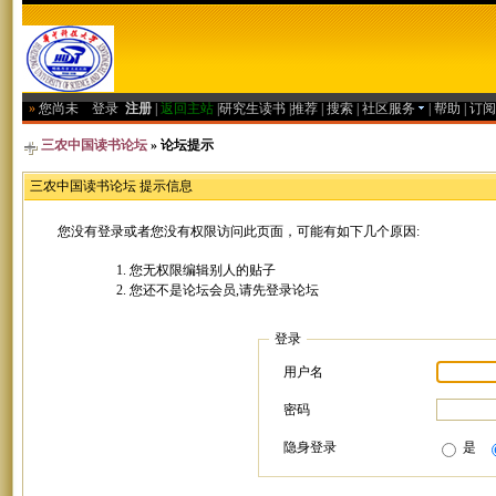
»
您尚未
登录
注册
|
返回主站
|
研究生读书
|
推荐
|
搜索
|
社区服务
|
帮助
|
订阅
三农中国读书论坛
» 论坛提示
三农中国读书论坛 提示信息
您没有登录或者您没有权限访问此页面，可能有如下几个原因:
您无权限编辑别人的贴子
您还不是论坛会员,请先登录论坛
登录
用户名
密码
隐身登录
是