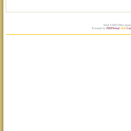
Total 0.803739(s) quer
Powered by
PHPWind
v6.0
Cer