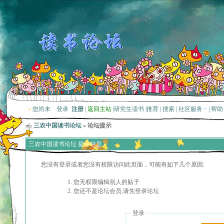
»
您尚未
登录
注册
|
返回主站
|
研究生读书
|
推荐
|
搜索
|
社区服务
|
帮助
三农中国读书论坛
» 论坛提示
三农中国读书论坛 提示信息
您没有登录或者您没有权限访问此页面，可能有如下几个原因:
您无权限编辑别人的贴子
您还不是论坛会员,请先登录论坛
登录