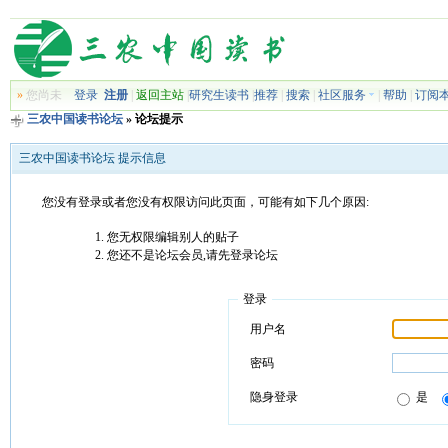
»
您尚未
登录
注册
|
返回主站
|
研究生读书
|
推荐
|
搜索
|
社区服务
|
帮助
|
订阅
三农中国读书论坛
» 论坛提示
三农中国读书论坛 提示信息
您没有登录或者您没有权限访问此页面，可能有如下几个原因:
您无权限编辑别人的贴子
您还不是论坛会员,请先登录论坛
登录
用户名
密码
隐身登录
是