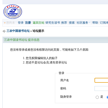
»
您尚未
登录
注册
|
返回主站
|
研究生读书
|
推荐
|
搜索
|
社区服务
|
帮助
|
订阅
三农中国读书论坛
» 论坛提示
三农中国读书论坛 提示信息
您没有登录或者您没有权限访问此页面，可能有如下几个原因:
您无权限编辑别人的贴子
您还不是论坛会员,请先登录论坛
登录
用户名
密码
隐身登录
是