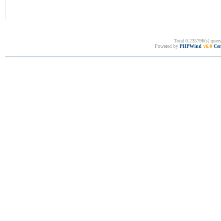
Total 0.235796(s) quer
Powered by
PHPWind
v6.0
Cer