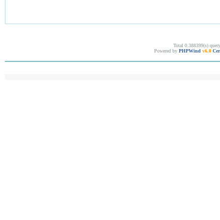
Total 0.388399(s) quer
Powered by
PHPWind
v6.0
Cer