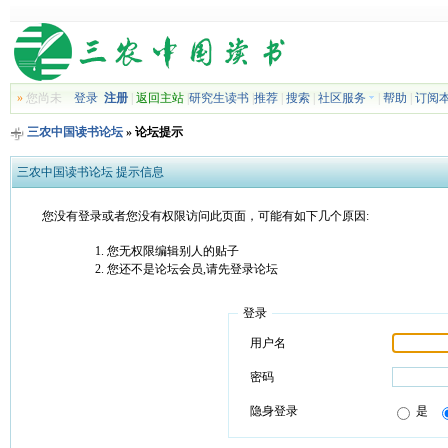
»
您尚未
登录
注册
|
返回主站
|
研究生读书
|
推荐
|
搜索
|
社区服务
|
帮助
|
订阅
三农中国读书论坛
» 论坛提示
三农中国读书论坛 提示信息
您没有登录或者您没有权限访问此页面，可能有如下几个原因:
您无权限编辑别人的贴子
您还不是论坛会员,请先登录论坛
登录
用户名
密码
隐身登录
是