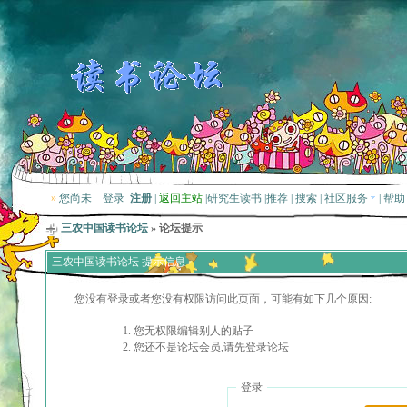
»
您尚未
登录
注册
|
返回主站
|
研究生读书
|
推荐
|
搜索
|
社区服务
|
帮助
三农中国读书论坛
» 论坛提示
三农中国读书论坛 提示信息
您没有登录或者您没有权限访问此页面，可能有如下几个原因:
您无权限编辑别人的贴子
您还不是论坛会员,请先登录论坛
登录