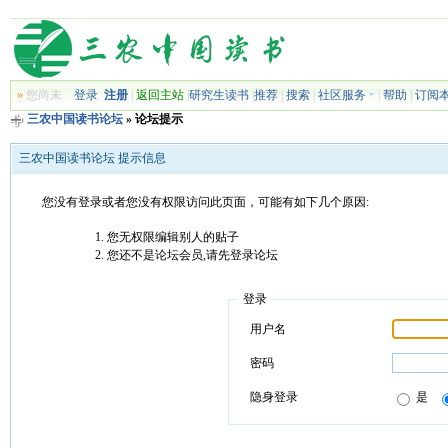
»
您尚未
登录
注册
|
返回主站
|
研究生读书
|
推荐
|
搜索
|
社区服务
|
帮助
|
订阅
三农中国读书论坛
» 论坛提示
三农中国读书论坛 提示信息
您没有登录或者您没有权限访问此页面，可能有如下几个原因:
您无权限编辑别人的贴子
您还不是论坛会员,请先登录论坛
登录
用户名
密码
隐身登录
是