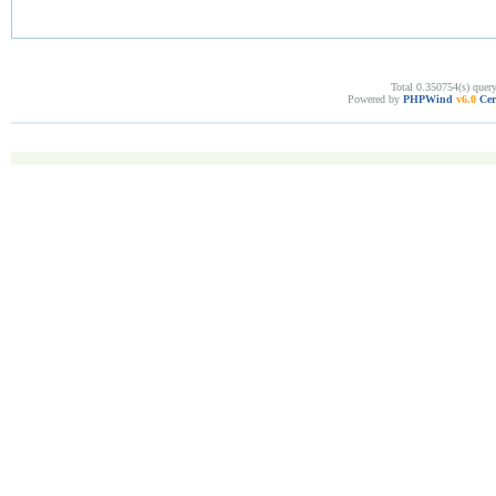
Total 0.350754(s) quer
Powered by
PHPWind
v6.0
Cer