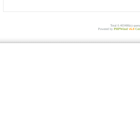
Total 0.403486(s) quer
Powered by
PHPWind
v6.0
Cer