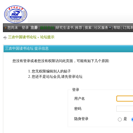
»
您尚未
登录
注册
|
返回主站
|
研究生读书
|
推荐
|
搜索
|
社区服务
|
帮助
|
订阅
三农中国读书论坛
» 论坛提示
三农中国读书论坛 提示信息
您没有登录或者您没有权限访问此页面，可能有如下几个原因:
您无权限编辑别人的贴子
您还不是论坛会员,请先登录论坛
登录
用户名
密码
隐身登录
是