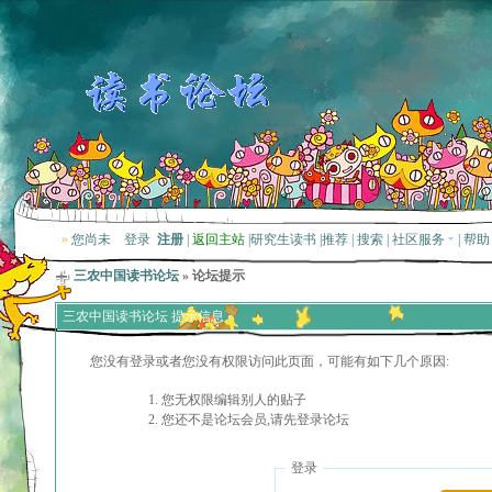
»
您尚未
登录
注册
|
返回主站
|
研究生读书
|
推荐
|
搜索
|
社区服务
|
帮助
三农中国读书论坛
» 论坛提示
三农中国读书论坛 提示信息
您没有登录或者您没有权限访问此页面，可能有如下几个原因:
您无权限编辑别人的贴子
您还不是论坛会员,请先登录论坛
登录