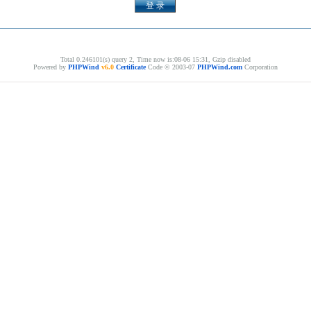
Total 0.246101(s) query 2, Time now is:08-06 15:31, Gzip disabled
Powered by
PHPWind
v6.0
Certificate
Code © 2003-07
PHPWind.com
Corporation