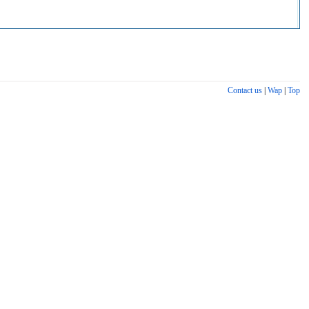
Contact us
|
Wap
|
Top