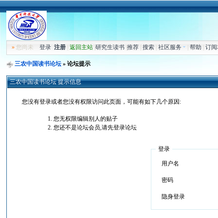
»
您尚未
登录
注册
|
返回主站
|
研究生读书
|
推荐
|
搜索
|
社区服务
|
帮助
|
订阅
三农中国读书论坛
» 论坛提示
三农中国读书论坛 提示信息
您没有登录或者您没有权限访问此页面，可能有如下几个原因:
您无权限编辑别人的贴子
您还不是论坛会员,请先登录论坛
登录
用户名
密码
隐身登录