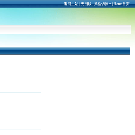
返回主站
|
无图版
|
风格切换
|
Home首页