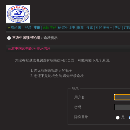
»
您尚未
登录
注册
|
返回主站
|
研究生读书
|
推荐
|
搜索
|
社区服务
|
帮助
|
订
三农中国读书论坛
» 论坛提示
三农中国读书论坛 提示信息
您没有登录或者您没有权限访问此页面，可能有如下几个原因:
您无权限编辑别人的贴子
您还不是论坛会员,请先登录论坛
登录
用户名
密码
隐身登录
是