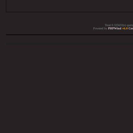
Total 0.325632(s) quer
Powered by
PHPWind
v6.0
Cer