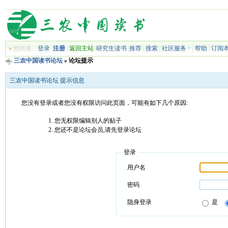
»
您尚未
登录
注册
|
返回主站
|
研究生读书
|
推荐
|
搜索
|
社区服务
|
帮助
|
订阅
三农中国读书论坛
» 论坛提示
三农中国读书论坛 提示信息
您没有登录或者您没有权限访问此页面，可能有如下几个原因:
您无权限编辑别人的贴子
您还不是论坛会员,请先登录论坛
登录
用户名
密码
隐身登录
是