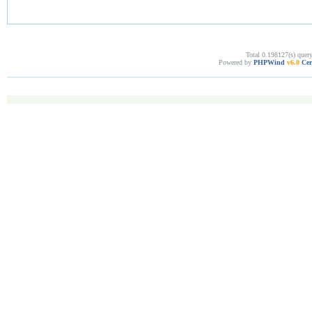
Total 0.198127(s) quer
Powered by
PHPWind
v6.0
Cer