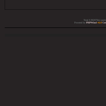
Total 0.902076(s) quer
Powered by
PHPWind
v6.0
Cer