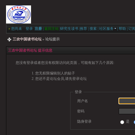
»
您尚未
登录
注册
|
返回主站
|
研究生读书
|
推荐
|
搜索
|
社区服务
|
帮助
|
订
三农中国读书论坛
» 论坛提示
三农中国读书论坛 提示信息
您没有登录或者您没有权限访问此页面，可能有如下几个原因:
您无权限编辑别人的贴子
您还不是论坛会员,请先登录论坛
登录
用户名
密码
隐身登录
是