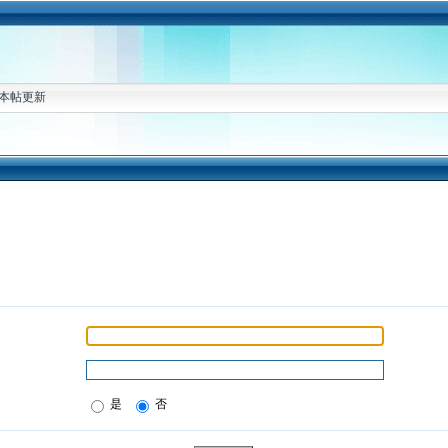
本帖更新
是
否