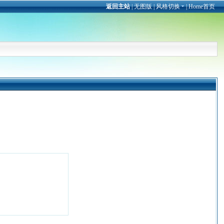
返回主站
|
无图版
|
风格切换
|
Home首页