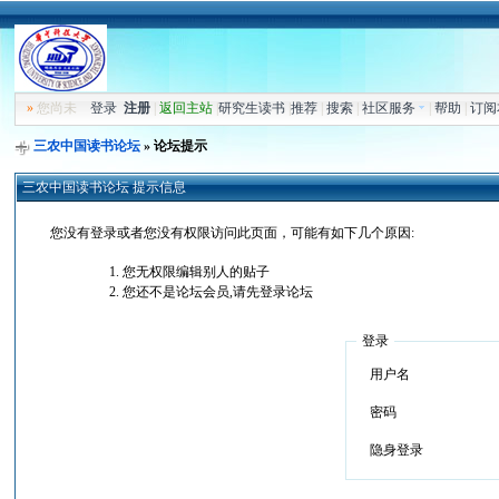
»
您尚未
登录
注册
|
返回主站
|
研究生读书
|
推荐
|
搜索
|
社区服务
|
帮助
|
订阅
三农中国读书论坛
» 论坛提示
三农中国读书论坛 提示信息
您没有登录或者您没有权限访问此页面，可能有如下几个原因:
您无权限编辑别人的贴子
您还不是论坛会员,请先登录论坛
登录
用户名
密码
隐身登录