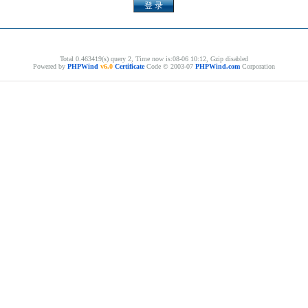
Total 0.463419(s) query 2, Time now is:08-06 10:12, Gzip disabled
Powered by
PHPWind
v6.0
Certificate
Code © 2003-07
PHPWind.com
Corporation