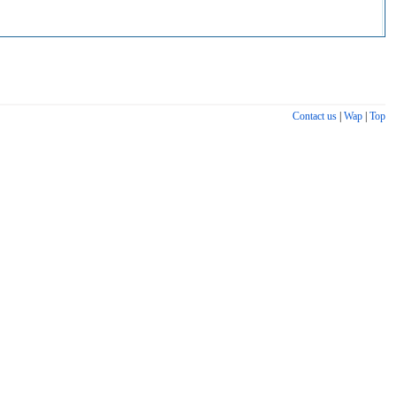
Contact us
|
Wap
|
Top