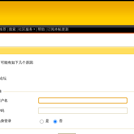
推荐
|
搜索
|
社区服务
|
帮助
|
订阅本帖更新
可能有如下几个原因:
论坛
录
用户名
密码
隐身登录
是
否