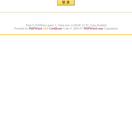
Total 0.255965(s) query 2, Time now is:08-06 13:33, Gzip disabled
Powered by
PHPWind
v6.0
Certificate
Code © 2003-07
PHPWind.com
Corporation