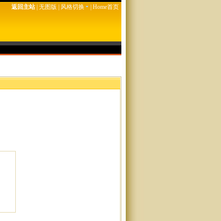
返回主站
|
无图版
|
风格切换
|
Home首页